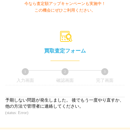
今なら査定額アップキャンペーンも実施中！
この機会にぜひご利用ください。
買取査定フォーム
1
2
3
入力画面
確認画面
完了画面
現
現
現
在
在
在
表
表
表
予期しない問題が発生しました。 後でもう一度やり直すか、
示
示
示
他の方法で管理者に連絡してください。
さ
さ
さ
(status: Error)
れ
れ
れ
て
て
て
い
い
い