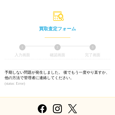
買取査定フォーム
1
2
3
入力画面
確認画面
完了画面
現
現
現
在
在
在
表
表
表
予期しない問題が発生しました。 後でもう一度やり直すか、
示
示
示
他の方法で管理者に連絡してください。
さ
さ
さ
(status: Error)
れ
れ
れ
て
て
て
い
い
い
る
る
る
画
画
画
面
面
面