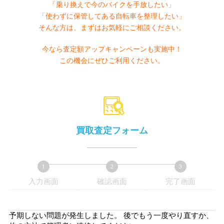
「乗り換えで今のバイクを手放したい」
「使わずに保管してある自転車を整理したい」
そんな方は、まずはお気軽にご相談ください。
今なら査定額アップキャンペーンも実施中！
この機会にぜひご利用ください。
買取査定フォーム
1
2
3
入力画面
確認画面
完了画面
現
現
現
在
在
在
表
表
表
予期しない問題が発生しました。 後でもう一度やり直すか、
示
示
示