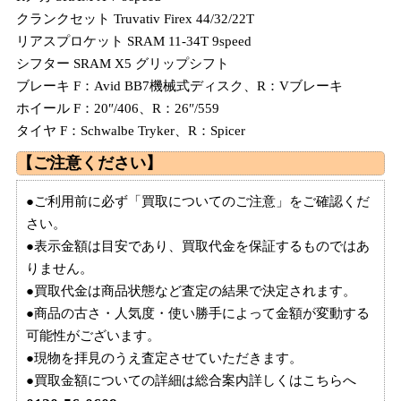
クランクセット Truvativ Firex 44/32/22T
リアスプロケット SRAM 11-34T 9speed
シフター SRAM X5 グリップシフト
ブレーキ F：Avid BB7機械式ディスク、R：Vブレーキ
ホイール F：20″/406、R：26″/559
タイヤ F：Schwalbe Tryker、R：Spicer
【ご注意ください】
●ご利用前に必ず「買取についてのご注意」をご確認くだ
さい。
●表示金額は目安であり、買取代金を保証するものではあ
りません。
●買取代金は商品状態など査定の結果で決定されます。
●商品の古さ・人気度・使い勝手によって金額が変動する
可能性がございます。
●現物を拝見のうえ査定させていただきます。
●買取金額についての詳細は総合案内詳しくはこちらへ