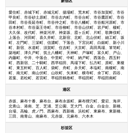
新宿区
愛住町、赤城下町、赤城元町、揚場町、荒木町、市谷加賀町、市谷
甲良町、市谷砂土原町、市谷左内町、市谷台町、市谷鷹匠町、市谷
田町、市谷長延寺町、市谷仲之町、市谷八幡町、市谷船河原町、市
谷本村町、市谷薬王寺町、市谷柳町、市谷山伏町、岩戸町、榎町、
大久保、改代町、神楽河岸、神楽坂、霞ヶ丘町、片町、歌舞伎町、
上落合、河田町、喜久井町、北新宿、北町、北山伏町、細工町、坂
町、左門町、三栄町、信濃町、下落合、下宮比町、白銀町、新小川
町、新宿、水道町、須賀町、住吉町、大京町、高田馬場、箪笥町、
築地町、津久戸町、筑土八幡町、天神町、戸塚町、富久町、戸山、
内藤町、中井、中落合、中里町、中町、納戸町、西落合、西五軒
町、西新宿、二十騎町、西早稲田、馬場下町、払方町、原町、東榎
町、東五軒町、百人町、袋町、舟町、弁天町、本塩町、南榎町、南
町、南元町、南山伏町、山吹町、矢来町、横寺町、余丁町、四谷、
若葉、若松町、若宮町、早稲田鶴巻町、早稲田町、早稲田南町
港区
赤坂、麻布十番、麻布台、麻布永坂町、麻布狸穴町、愛宕、海岸、
北青山、港南、芝、芝浦、芝公園、芝大門、白金、白金台、新橋、
台場、高輪、虎ノ門、西麻布、西新橋、浜松町、東麻布、東新橋、
三田、南青山、南麻布、元赤坂、元麻布、六本木
杉並区