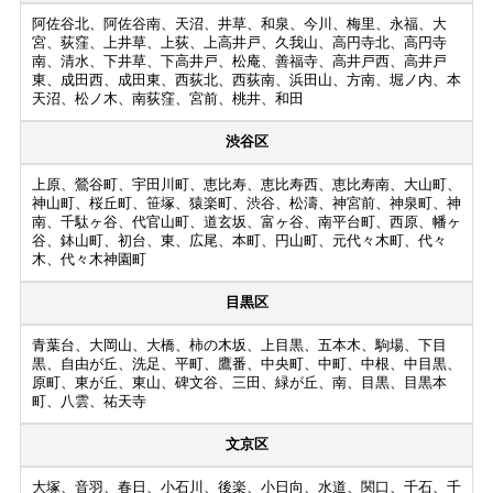
阿佐谷北、阿佐谷南、天沼、井草、和泉、今川、梅里、永福、大
宮、荻窪、上井草、上荻、上高井戸、久我山、高円寺北、高円寺
南、清水、下井草、下高井戸、松庵、善福寺、高井戸西、高井戸
東、成田西、成田東、西荻北、西荻南、浜田山、方南、堀ノ内、本
天沼、松ノ木、南荻窪、宮前、桃井、和田
渋谷区
上原、鶯谷町、宇田川町、恵比寿、恵比寿西、恵比寿南、大山町、
神山町、桜丘町、笹塚、猿楽町、渋谷、松濤、神宮前、神泉町、神
南、千駄ヶ谷、代官山町、道玄坂、富ヶ谷、南平台町、西原、幡ヶ
谷、鉢山町、初台、東、広尾、本町、円山町、元代々木町、代々
木、代々木神園町
目黒区
青葉台、大岡山、大橋、柿の木坂、上目黒、五本木、駒場、下目
黒、自由が丘、洗足、平町、鷹番、中央町、中町、中根、中目黒、
原町、東が丘、東山、碑文谷、三田、緑が丘、南、目黒、目黒本
町、八雲、祐天寺
文京区
大塚、音羽、春日、小石川、後楽、小日向、水道、関口、千石、千