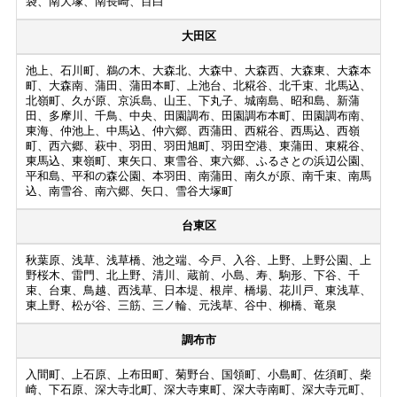
袋、南大塚、南長崎、目白
大田区
池上、石川町、鵜の木、大森北、大森中、大森西、大森東、大森本
町、大森南、蒲田、蒲田本町、上池台、北糀谷、北千束、北馬込、
北嶺町、久が原、京浜島、山王、下丸子、城南島、昭和島、新蒲
田、多摩川、千鳥、中央、田園調布、田園調布本町、田園調布南、
東海、仲池上、中馬込、仲六郷、西蒲田、西糀谷、西馬込、西嶺
町、西六郷、萩中、羽田、羽田旭町、羽田空港、東蒲田、東糀谷、
東馬込、東嶺町、東矢口、東雪谷、東六郷、ふるさとの浜辺公園、
平和島、平和の森公園、本羽田、南蒲田、南久が原、南千束、南馬
込、南雪谷、南六郷、矢口、雪谷大塚町
台東区
秋葉原、浅草、浅草橋、池之端、今戸、入谷、上野、上野公園、上
野桜木、雷門、北上野、清川、蔵前、小島、寿、駒形、下谷、千
束、台東、鳥越、西浅草、日本堤、根岸、橋場、花川戸、東浅草、
東上野、松が谷、三筋、三ノ輪、元浅草、谷中、柳橋、竜泉
調布市
入間町、上石原、上布田町、菊野台、国領町、小島町、佐須町、柴
崎、下石原、深大寺北町、深大寺東町、深大寺南町、深大寺元町、