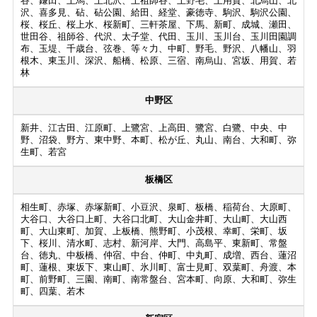
谷、鎌田、上馬、上北沢、上祖師谷、上野毛、上用賀、北烏山、北
沢、喜多見、砧、砧公園、給田、経堂、豪徳寺、駒沢、駒沢公園、
桜、桜丘、桜上水、桜新町、三軒茶屋、下馬、新町、成城、瀬田、
世田谷、祖師谷、代沢、太子堂、代田、玉川、玉川台、玉川田園調
布、玉堤、千歳台、弦巻、等々力、中町、野毛、野沢、八幡山、羽
根木、東玉川、深沢、船橋、松原、三宿、南烏山、宮坂、用賀、若
林
中野区
新井、江古田、江原町、上鷺宮、上高田、鷺宮、白鷺、中央、中
野、沼袋、野方、東中野、本町、松が丘、丸山、南台、大和町、弥
生町、若宮
板橋区
相生町、赤塚、赤塚新町、小豆沢、泉町、板橋、稲荷台、大原町、
大谷口、大谷口上町、大谷口北町、大山金井町、大山町、大山西
町、大山東町、加賀、上板橋、熊野町、小茂根、幸町、栄町、坂
下、桜川、清水町、志村、新河岸、大門、高島平、東新町、常盤
台、徳丸、中板橋、仲宿、中台、仲町、中丸町、成増、西台、蓮沼
町、蓮根、東坂下、東山町、氷川町、富士見町、双葉町、舟渡、本
町、前野町、三園、南町、南常盤台、宮本町、向原、大和町、弥生
町、四葉、若木