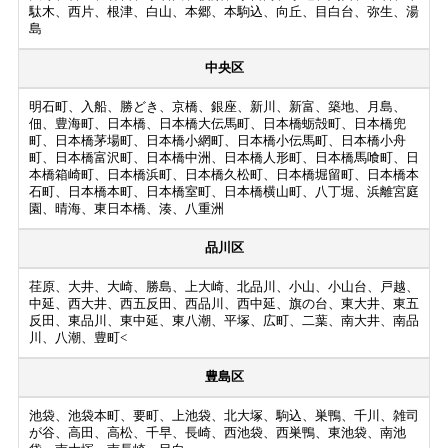
駄木、西片、根津、白山、本郷、本駒込、向丘、目白台、弥生、湯
島
中央区
明石町、入船、勝どき、京橋、銀座、新川、新富、築地、月島、
佃、豊海町、日本橋、日本橋大伝馬町、日本橋蛎殻町、日本橋兜
町、日本橋茅場町、日本橋小網町、日本橋小伝馬町、日本橋小舟
町、日本橋富沢町、日本橋中洲、日本橋人形町、日本橋馬喰町、日
本橋箱崎町、日本橋浜町、日本橋久松町、日本橋堀留町、日本橋本
石町、日本橋本町、日本橋室町、日本橋横山町、八丁堀、浜離宮庭
園、晴海、東日本橋、湊、八重洲
品川区
荏原、大井、大崎、勝島、上大崎、北品川、小山、小山台、戸越、
中延、西大井、西五反田、西品川、西中延、旗の台、東大井、東五
反田、東品川、東中延、東八潮、平塚、広町、二葉、南大井、南品
川、八潮、豊町<
豊島区
池袋、池袋本町、要町、上池袋、北大塚、駒込、巣鴨、千川、雑司
が谷、高田、高松、千早、長崎、西池袋、西巣鴨、東池袋、南池