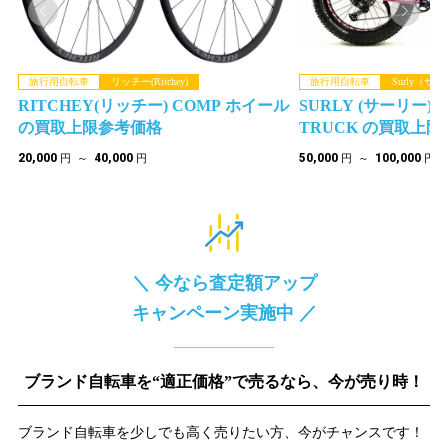
旅行用自転車
リッチー(Ritchey)
旅行用自転車
Surly（サ
取
RITCHEY(リッチー) COMP ホイール
SURLY (サーリー)I
の買取上限参考価格
TRUCK の買取上
20,000
40,000
50,000
100,000
円 ～
円
円 ～
円
＼ 今なら査定額アップ
キャンペーン実施中 ／
ブランド自転車を“適正価格”で売るなら、今が売り時！
ブランド自転車を少しでも高く売りたい方、今がチャンスです！