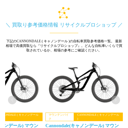
＼ 買取り参考価格情報 リサイクルプロショップ ／
下記のCANNONDALE ( キャノンデール )の自転車買取参考価格一覧。
最新
相場で高価買取なら『リサイクルプロショップ』。
どんな自転車いくらで買
取されているか、相場の参考にご確認ください。
マウンテンバイ
CANNONDALE ( キャノンデール
マウンテンバイ
CANNO
ク
)
ク
)
Cannondale(キャノンデール) マウン
Cannondale(キャ