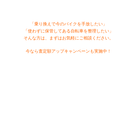
「乗り換えで今のバイクを手放したい」
「使わずに保管してある自転車を整理したい」
そんな方は、まずはお気軽にご相談ください。
今なら査定額アップキャンペーンも実施中！
この機会にぜひご利用ください。
買取査定依頼
1
2
3
入力画面
確認画面
完了画面