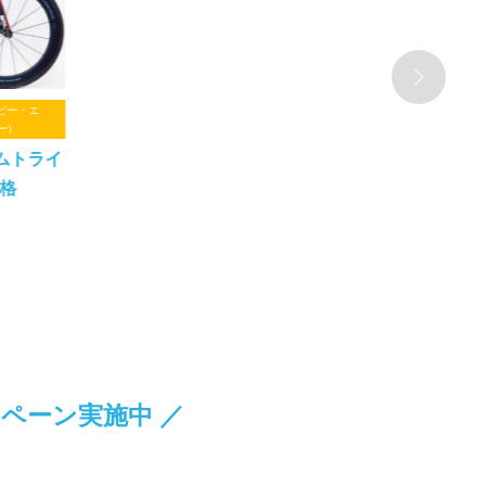
(ビー・エ
ー)
ムトライ
格
ペーン実施中 ／